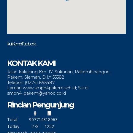
Ikuti Kami di Facebook
KONTAK KAMI
Jalan Kaliurang Km. 17, Sukunan, Pakembinangun,
Pakem, Sleman, D.I.Y 55582
Telepon (0274) 895487
Laman www.smpn4pakem.sch.id; Surel
smpn4_pakem@yahoo.co.id
Rincian Pengunjung
Total
90771
4818963
Today
278
1252