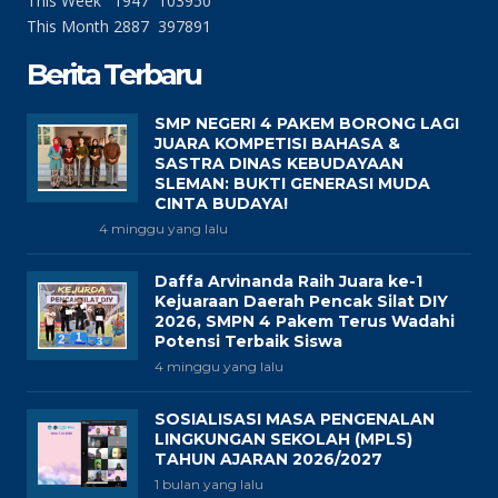
This Week
1947
103950
This Month
2887
397891
Berita Terbaru
SMP NEGERI 4 PAKEM BORONG LAGI
JUARA KOMPETISI BAHASA &
SASTRA DINAS KEBUDAYAAN
SLEMAN: BUKTI GENERASI MUDA
CINTA BUDAYA!
4 minggu yang lalu
Daffa Arvinanda Raih Juara ke-1
Kejuaraan Daerah Pencak Silat DIY
2026, SMPN 4 Pakem Terus Wadahi
Potensi Terbaik Siswa
4 minggu yang lalu
SOSIALISASI MASA PENGENALAN
LINGKUNGAN SEKOLAH (MPLS)
TAHUN AJARAN 2026/2027
1 bulan yang lalu