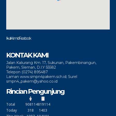
Ikuti Kami di Facebook
KONTAK KAMI
Jalan Kaliurang Km. 17, Sukunan, Pakembinangun,
Pakem, Sleman, D.I.Y 55582
Telepon (0274) 895487
Laman www.smpn4pakem.sch.id; Surel
smpn4_pakem@yahoo.co.id
Rincian Pengunjung
Total
90811
4819114
Today
318
1403