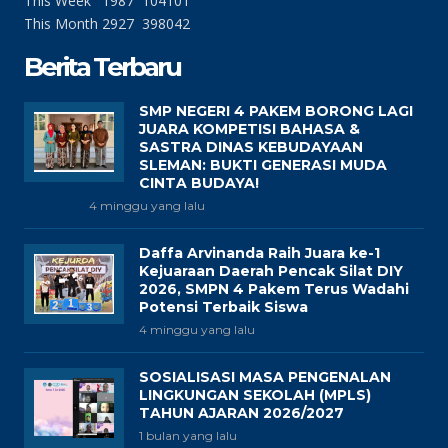
This Week
1987
104101
This Month
2927
398042
Berita Terbaru
SMP NEGERI 4 PAKEM BORONG LAGI
JUARA KOMPETISI BAHASA &
SASTRA DINAS KEBUDAYAAN
SLEMAN: BUKTI GENERASI MUDA
CINTA BUDAYA!
4 minggu yang lalu
Daffa Arvinanda Raih Juara ke-1
Kejuaraan Daerah Pencak Silat DIY
2026, SMPN 4 Pakem Terus Wadahi
Potensi Terbaik Siswa
4 minggu yang lalu
SOSIALISASI MASA PENGENALAN
LINGKUNGAN SEKOLAH (MPLS)
TAHUN AJARAN 2026/2027
1 bulan yang lalu