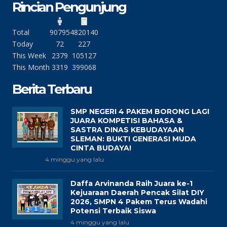
Rincian Pengunjung
Total
90795
4820140
Today
72
227
This Week
2379
105127
This Month
3319
399068
Berita Terbaru
SMP NEGERI 4 PAKEM BORONG LAGI
JUARA KOMPETISI BAHASA &
SASTRA DINAS KEBUDAYAAN
SLEMAN: BUKTI GENERASI MUDA
CINTA BUDAYA!
4 minggu yang lalu
Daffa Arvinanda Raih Juara ke-1
Kejuaraan Daerah Pencak Silat DIY
2026, SMPN 4 Pakem Terus Wadahi
Potensi Terbaik Siswa
4 minggu yang lalu