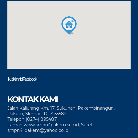
Ikuti Kami di Facebook
KONTAK KAMI
Jalan Kaliurang Km. 17, Sukunan, Pakembinangun,
Pakem, Sleman, D.I.Y 55582
Telepon (0274) 895487
Laman www.smpn4pakem.sch.id; Surel
smpn4_pakem@yahoo.co.id