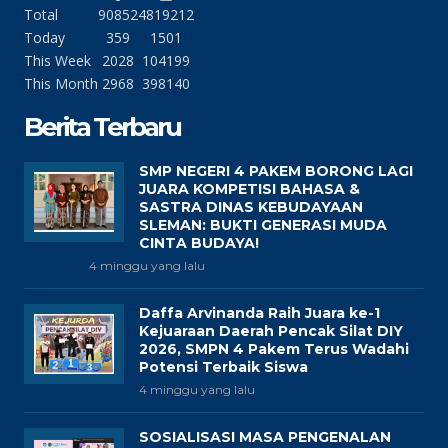
Total
90852
4819212
Today
359
1501
This Week
2028
104199
This Month
2968
398140
Berita Terbaru
SMP NEGERI 4 PAKEM BORONG LAGI
JUARA KOMPETISI BAHASA &
SASTRA DINAS KEBUDAYAAN
SLEMAN: BUKTI GENERASI MUDA
CINTA BUDAYA!
4 minggu yang lalu
Daffa Arvinanda Raih Juara ke-1
Kejuaraan Daerah Pencak Silat DIY
2026, SMPN 4 Pakem Terus Wadahi
Potensi Terbaik Siswa
4 minggu yang lalu
SOSIALISASI MASA PENGENALAN