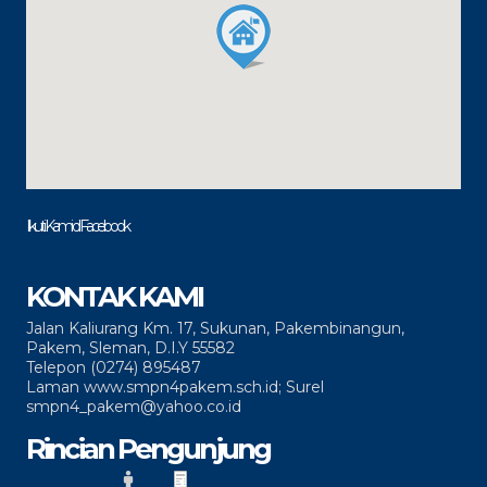
Ikuti Kami di Facebook
KONTAK KAMI
Jalan Kaliurang Km. 17, Sukunan, Pakembinangun,
Pakem, Sleman, D.I.Y 55582
Telepon (0274) 895487
Laman www.smpn4pakem.sch.id; Surel
smpn4_pakem@yahoo.co.id
Rincian Pengunjung