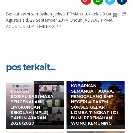
Berikut kami sampaikan jadwal PPMA untuk kelas 9 tanggal 25
Agustus s.d. 29 September 2014. Unduh
JADWAL PPMA
AGUSTUS-SEPTEMBER 2014.
pos terkait...
19 Jun 2026
KOBARKAN
SEMANGAT JUARA,
8 Jul 2026
SOSIALISASI MASA
PENGGALANG SMP
PENGENALAN
NEGERI 4 PAKEM
LINGKUNGAN
SUKSES GELAR
SEKOLAH (MPLS)
LOMBA TINGKAT I DI
TAHUN AJARAN
BUMI PEREMAHAN
2026/2027
WONO KEMUNING
17 Jun 2026
BUKAN SEKADAR