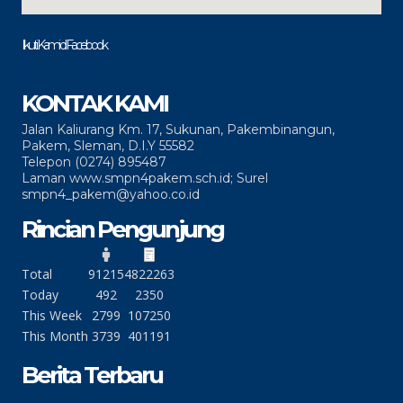
Ikuti Kami di Facebook
KONTAK KAMI
Jalan Kaliurang Km. 17, Sukunan, Pakembinangun,
Pakem, Sleman, D.I.Y 55582
Telepon (0274) 895487
Laman www.smpn4pakem.sch.id; Surel
smpn4_pakem@yahoo.co.id
Rincian Pengunjung
Total
91215
4822263
Today
492
2350
This Week
2799
107250
This Month
3739
401191
Berita Terbaru