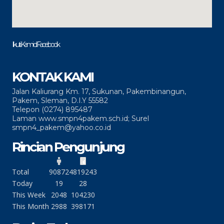
Ikuti Kami di Facebook
KONTAK KAMI
Jalan Kaliurang Km. 17, Sukunan, Pakembinangun,
Pakem, Sleman, D.I.Y 55582
Telepon (0274) 895487
Laman www.smpn4pakem.sch.id; Surel
smpn4_pakem@yahoo.co.id
Rincian Pengunjung
Total
90872
4819243
Today
19
28
This Week
2048
104230
This Month
2988
398171