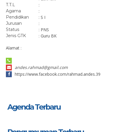
T.T.L
:
Agama
:
Pendidikan
: S I
Jurusan
:
Status
: PNS
Jenis GTK
: Guru BK
Alamat :
andes.rahmad@gmail.com
https://www.facebook.com/rahmad.andes.39
Agenda Terbaru