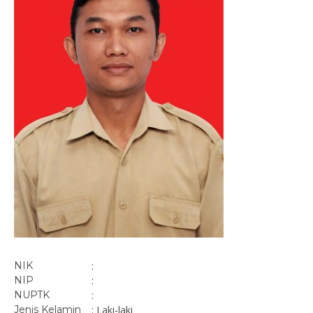
NIK
:
NIP
:
NUPTK
:
Jenis Kelamin
: Laki-laki