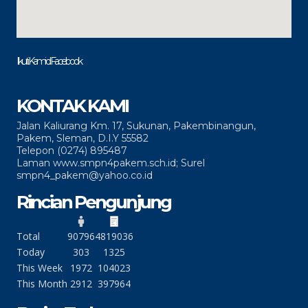
Ikuti Kami di Facebook
KONTAK KAMI
Jalan Kaliurang Km. 17, Sukunan, Pakembinangun,
Pakem, Sleman, D.I.Y 55582
Telepon (0274) 895487
Laman www.smpn4pakem.sch.id; Surel
smpn4_pakem@yahoo.co.id
Rincian Pengunjung
Total
90796
4819036
Today
303
1325
This Week
1972
104023
This Month
2912
397964