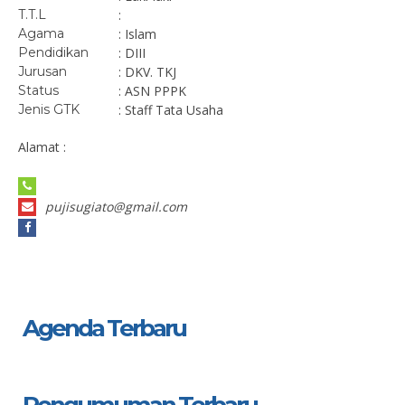
T.T.L
:
Agama
: Islam
Pendidikan
: DIII
Jurusan
: DKV. TKJ
Status
: ASN PPPK
Jenis GTK
: Staff Tata Usaha
Alamat :
pujisugiato@gmail.com
Agenda Terbaru