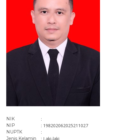
NIK
:
NIP
: 198202062025211027
NUPTK
:
Jenis Kelamin
: Laki-laki