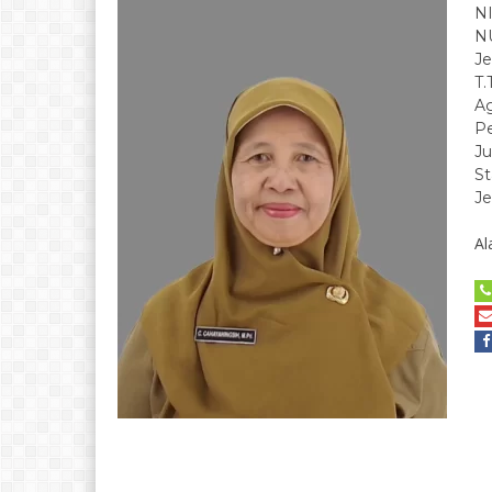
N
N
Je
T.
A
Pe
Ju
St
Je
Al