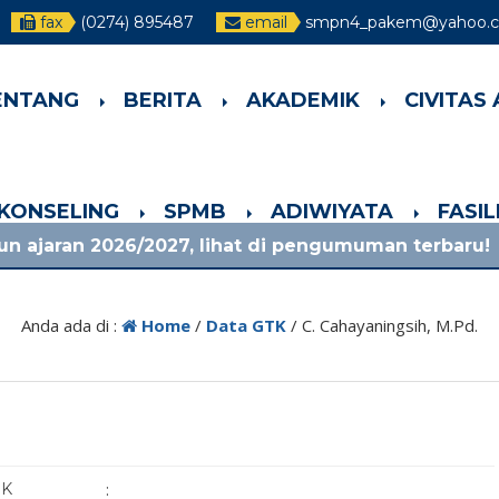
fax
(0274) 895487
email
smpn4_pakem@yahoo.co
ENTANG
BERITA
AKADEMIK
CIVITAS
-KONSELING
SPMB
ADIWIYATA
FASI
6/2027, lihat di pengumuman terbaru!
1 bula
Anda ada di :
Home
/
Data GTK
/
C. Cahayaningsih, M.Pd.
IK
: