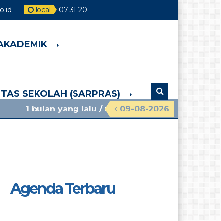
.id
local
07
:
31
21
 AKADEMIK
LITAS SEKOLAH (SARPRAS)
n yang lalu
/ materi sosialisasi mpls ramah 2026 s
09-08-2026
Agenda Terbaru