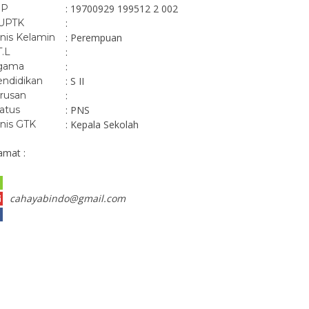
IP
: 19700929 199512 2 002
UPTK
:
nis Kelamin
: Perempuan
T.L
:
gama
:
ndidikan
: S II
rusan
:
atus
: PNS
nis GTK
: Kepala Sekolah
amat :
cahayabindo@gmail.com