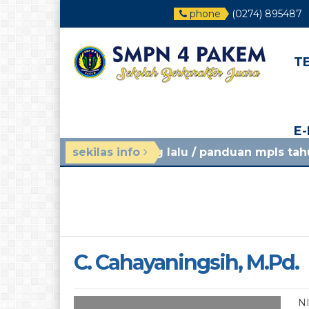
phone
(0274) 895487
T
E
4 minggu yang lalu
sekilas info
/ panduan mpls tahun ajaran 202
C. Cahayaningsih, M.Pd.
N