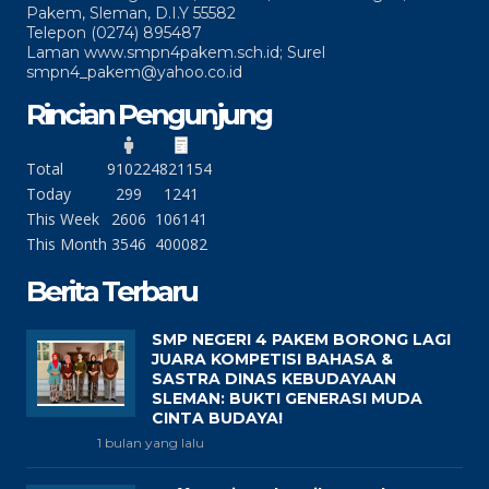
Pakem, Sleman, D.I.Y 55582
Telepon (0274) 895487
Laman www.smpn4pakem.sch.id; Surel
smpn4_pakem@yahoo.co.id
Rincian Pengunjung
Total
91022
4821154
Today
299
1241
This Week
2606
106141
This Month
3546
400082
Berita Terbaru
SMP NEGERI 4 PAKEM BORONG LAGI
JUARA KOMPETISI BAHASA &
SASTRA DINAS KEBUDAYAAN
SLEMAN: BUKTI GENERASI MUDA
CINTA BUDAYA!
1 bulan yang lalu