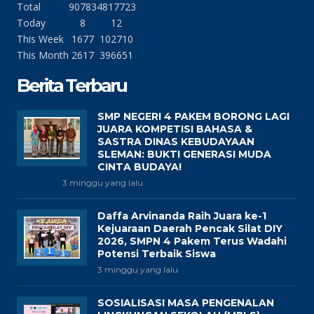
Total
90783
4817723
Today
8
12
This Week
1677
102710
This Month
2617
396651
Berita Terbaru
SMP NEGERI 4 PAKEM BORONG LAGI
JUARA KOMPETISI BAHASA &
SASTRA DINAS KEBUDAYAAN
SLEMAN: BUKTI GENERASI MUDA
CINTA BUDAYA!
3 minggu yang lalu
Daffa Arvinanda Raih Juara ke-1
Kejuaraan Daerah Pencak Silat DIY
2026, SMPN 4 Pakem Terus Wadahi
Potensi Terbaik Siswa
3 minggu yang lalu
SOSIALISASI MASA PENGENALAN