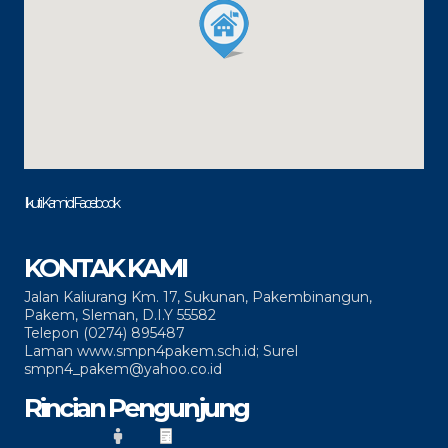
Ikuti Kami di Facebook
KONTAK KAMI
Jalan Kaliurang Km. 17, Sukunan, Pakembinangun,
Pakem, Sleman, D.I.Y 55582
Telepon (0274) 895487
Laman www.smpn4pakem.sch.id; Surel
smpn4_pakem@yahoo.co.id
Rincian Pengunjung