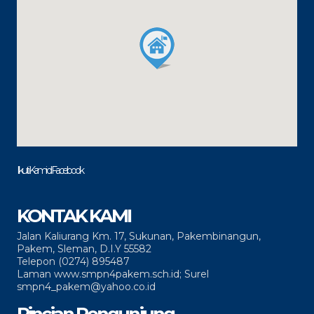
Ikuti Kami di Facebook
KONTAK KAMI
Jalan Kaliurang Km. 17, Sukunan, Pakembinangun,
Pakem, Sleman, D.I.Y 55582
Telepon (0274) 895487
Laman www.smpn4pakem.sch.id; Surel
smpn4_pakem@yahoo.co.id