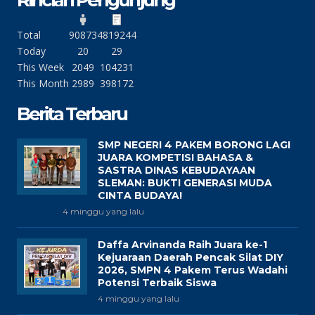
Rincian Pengunjung
Total
90873
4819244
Today
20
29
This Week
2049
104231
This Month
2989
398172
Berita Terbaru
SMP NEGERI 4 PAKEM BORONG LAGI
JUARA KOMPETISI BAHASA &
SASTRA DINAS KEBUDAYAAN
SLEMAN: BUKTI GENERASI MUDA
CINTA BUDAYA!
4 minggu yang lalu
Daffa Arvinanda Raih Juara ke-1
Kejuaraan Daerah Pencak Silat DIY
2026, SMPN 4 Pakem Terus Wadahi
Potensi Terbaik Siswa
4 minggu yang lalu