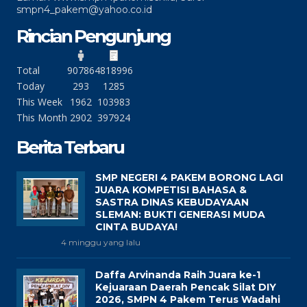
smpn4_pakem@yahoo.co.id
Rincian Pengunjung
Total
90786
4818996
Today
293
1285
This Week
1962
103983
This Month
2902
397924
Berita Terbaru
SMP NEGERI 4 PAKEM BORONG LAGI
JUARA KOMPETISI BAHASA &
SASTRA DINAS KEBUDAYAAN
SLEMAN: BUKTI GENERASI MUDA
CINTA BUDAYA!
4 minggu yang lalu
Daffa Arvinanda Raih Juara ke-1
Kejuaraan Daerah Pencak Silat DIY
2026, SMPN 4 Pakem Terus Wadahi