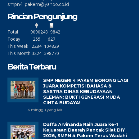
smpn4_pakem@yahoo.co.id
Rincian Pengunjung
Total
90902
4819842
Today
255
627
This Week
2284
104829
This Month
3224
398770
Berita Terbaru
SMP NEGERI 4 PAKEM BORONG LAGI
JUARA KOMPETISI BAHASA &
SASTRA DINAS KEBUDAYAAN
SLEMAN: BUKTI GENERASI MUDA
CINTA BUDAYA!
4 minggu yang lalu
Daffa Arvinanda Raih Juara ke-1
Kejuaraan Daerah Pencak Silat DIY
2026, SMPN 4 Pakem Terus Wadahi