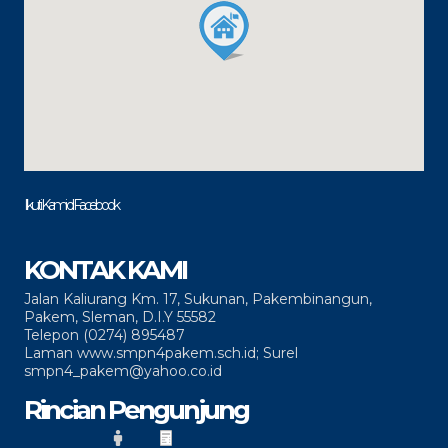
Ikuti Kami di Facebook
KONTAK KAMI
Jalan Kaliurang Km. 17, Sukunan, Pakembinangun,
Pakem, Sleman, D.I.Y 55582
Telepon (0274) 895487
Laman www.smpn4pakem.sch.id; Surel
smpn4_pakem@yahoo.co.id
Rincian Pengunjung