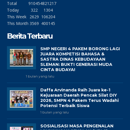
Total
91045
4821217
Today
322
1304
This Week
2629
106204
This Month
3569
400145
Berita Terbaru
SMP NEGERI 4 PAKEM BORONG LAGI
JUARA KOMPETISI BAHASA &
SASTRA DINAS KEBUDAYAAN
SLEMAN: BUKTI GENERASI MUDA
CINTA BUDAYA!
1 bulan yang lalu
Daffa Arvinanda Raih Juara ke-1
Kejuaraan Daerah Pencak Silat DIY
2026, SMPN 4 Pakem Terus Wadahi
Potensi Terbaik Siswa
1 bulan yang lalu
SOSIALISASI MASA PENGENALAN