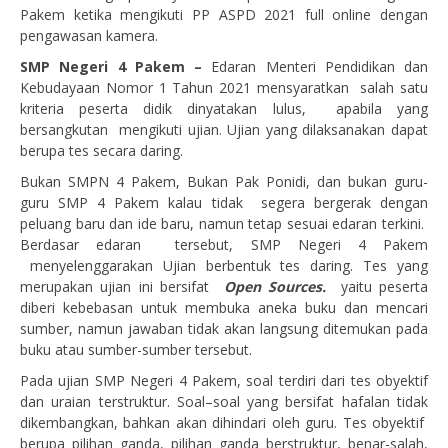
Pakem ketika mengikuti PP ASPD 2021 full online dengan
pengawasan kamera.
SMP Negeri 4 Pakem –
Edaran Menteri Pendidikan dan
Kebudayaan Nomor 1 Tahun 2021 mensyaratkan salah satu
kriteria peserta didik dinyatakan lulus, apabila yang
bersangkutan mengikuti ujian. Ujian yang dilaksanakan dapat
berupa tes secara daring.
Bukan SMPN 4 Pakem, Bukan Pak Ponidi, dan bukan guru-
guru SMP 4 Pakem kalau tidak segera bergerak dengan
peluang baru dan ide baru, namun tetap sesuai edaran terkini.
Berdasar edaran tersebut, SMP Negeri 4 Pakem
menyelenggarakan Ujian berbentuk tes daring. Tes yang
merupakan ujian ini bersifat
Open Sources.
yaitu peserta
diberi kebebasan untuk membuka aneka buku dan mencari
sumber, namun jawaban tidak akan langsung ditemukan pada
buku atau sumber-sumber tersebut.
Pada ujian SMP Negeri 4 Pakem, soal terdiri dari tes obyektif
dan uraian terstruktur. Soal–soal yang bersifat hafalan tidak
dikembangkan, bahkan akan dihindari oleh guru. Tes obyektif
berupa pilihan ganda, pilihan ganda berstruktur, benar-salah,