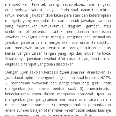
menjodohkan, teka-teki silang, sebab-akibat, isian singkat,
atau berbagai variasi lainnya. Pada soal uraian terstruktur,
untuk menulis jawaban diperlukan peralatan dan keterampilan
mengetik yang memadai, terutama untuk jawaban-jawaban
yang memerlukan rumus-rumus, diagram, gambar, atau
simbol-simbol tertentu. Untuk memudahkan menuliskan
jawaban sekaligus untuk menguji integritas dan orisinalitas
jawaban peserta dalam mengerjakan soal uraian terstruktur,
cara menjawab uraian terstruktur dengan tulisan di atas
kertas dengan tulisan tangan yang rapi dan mudah terbaca.
Selanjutnya, jawaban tersebut difoto atau discan, dan terakhir
diupload di tempat yang telah disediakan.
Dengan Ujian sekolah berbasis
Open Sources
diharapkan: 1)
guru dapat optimal mengembangkan soal-soal berbasis HOTS;
2) menambah wawasan dan pengalaman bagi guru untuk
mengembangkan aneka bentuk soal; 3) meminimalisir
ketidakjujuran siswa dalam menjawab soal-soal ujian; 4)
mengembangkan pengetahuan dan ketrampilan siswa dalam
mencari sumber-sumber; 5) mengoptimalkan pemanfaatan
aneka sumber belajar; 6) memberi kesempatan seluas luasnya
untuk mengembangkan ide, gagasan dan kreatifitas.