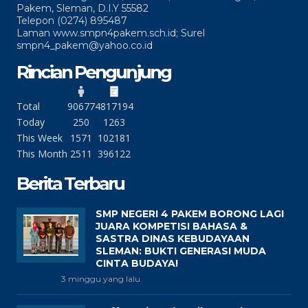
Pakem, Sleman, D.I.Y 55582
Telepon (0274) 895487
Laman www.smpn4pakem.sch.id; Surel
smpn4_pakem@yahoo.co.id
Rincian Pengunjung
Total
90677
4817194
Today
250
1263
This Week
1571
102181
This Month
2511
396122
Berita Terbaru
SMP NEGERI 4 PAKEM BORONG LAGI
JUARA KOMPETISI BAHASA &
SASTRA DINAS KEBUDAYAAN
SLEMAN: BUKTI GENERASI MUDA
CINTA BUDAYA!
3 minggu yang lalu