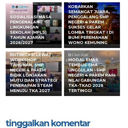
19 Jun 2026
KOBARKAN
SEMANGAT JUARA,
8 Jul 2026
SOSIALISASI MASA
PENGGALANG SMP
PENGENALAN
NEGERI 4 PAKEM
LINGKUNGAN
SUKSES GELAR
SEKOLAH (MPLS)
LOMBA TINGKAT I DI
TAHUN AJARAN
BUMI PEREMAHAN
2026/2027
WONO KEMUNING
17 Jun 2026
BUKAN SEKADAR
RUTINITAS: LEWAT
2 Jun 2026
WORKSHOP
MODAL EMAS
TAHUNAN, SMP
TEMBUS SMA
NEGERI 4 PAKEM
UNGGULAN : SMP
BIDIK LONJAKAN
NEGERI 4 PAKEM RAIH
MUTU DAN STRATEGI
NILAI GABUNGAN
PENERAPAN STEAM
TKA-TKAD 2026
MENUJU TKA 2027
TERTINGGI
tinggalkan komentar