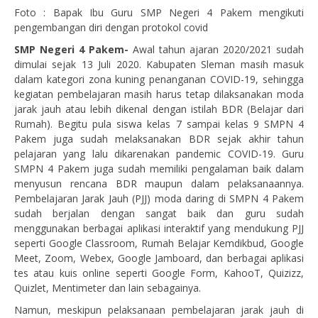
Foto : Bapak Ibu Guru SMP Negeri 4 Pakem mengikuti
pengembangan diri dengan protokol covid
SMP Negeri 4 Pakem-
Awal tahun ajaran 2020/2021 sudah
dimulai sejak 13 Juli 2020. Kabupaten Sleman masih masuk
dalam kategori zona kuning penanganan COVID-19, sehingga
kegiatan pembelajaran masih harus tetap dilaksanakan moda
jarak jauh atau lebih dikenal dengan istilah BDR (Belajar dari
Rumah). Begitu pula siswa kelas 7 sampai kelas 9 SMPN 4
Pakem juga sudah melaksanakan BDR sejak akhir tahun
pelajaran yang lalu dikarenakan pandemic COVID-19. Guru
SMPN 4 Pakem juga sudah memiliki pengalaman baik dalam
menyusun rencana BDR maupun dalam pelaksanaannya.
Pembelajaran Jarak Jauh (PJJ) moda daring di SMPN 4 Pakem
sudah berjalan dengan sangat baik dan guru sudah
menggunakan berbagai aplikasi interaktif yang mendukung PJJ
seperti Google Classroom, Rumah Belajar Kemdikbud, Google
Meet, Zoom, Webex, Google Jamboard, dan berbagai aplikasi
tes atau kuis online seperti Google Form, KahooT, Quizizz,
Quizlet, Mentimeter dan lain sebagainya.
Namun, meskipun pelaksanaan pembelajaran jarak jauh di