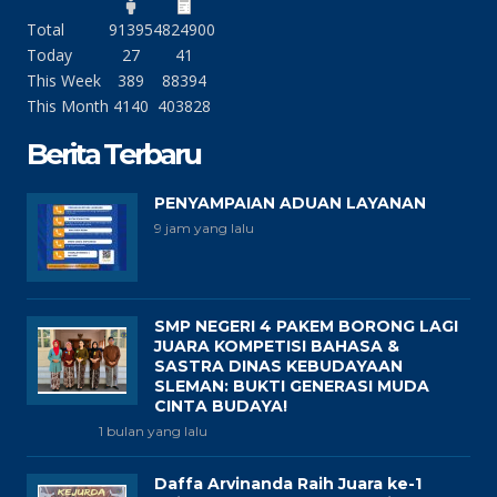
Total
91395
4824900
Today
27
41
This Week
389
88394
This Month
4140
403828
Berita Terbaru
PENYAMPAIAN ADUAN LAYANAN
9 jam yang lalu
SMP NEGERI 4 PAKEM BORONG LAGI
JUARA KOMPETISI BAHASA &
SASTRA DINAS KEBUDAYAAN
SLEMAN: BUKTI GENERASI MUDA
CINTA BUDAYA!
1 bulan yang lalu
Daffa Arvinanda Raih Juara ke-1