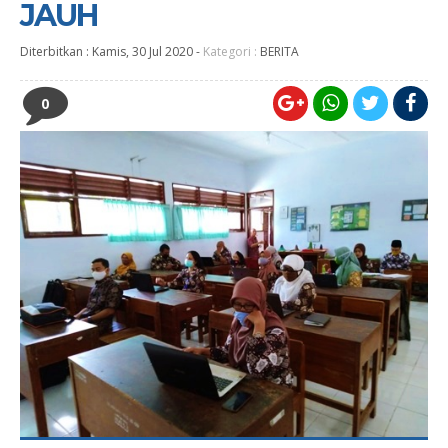
JAUH
Diterbitkan :
Kamis, 30 Jul 2020
-
Kategori :
BERITA
0