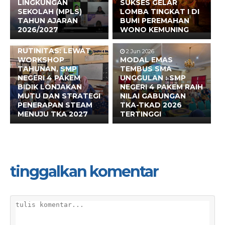
LINGKUNGAN
SUKSES GELAR
SEKOLAH (MPLS)
LOMBA TINGKAT I DI
TAHUN AJARAN
BUMI PEREMAHAN
2026/2027
WONO KEMUNING
17 Jun 2026
BUKAN SEKADAR
RUTINITAS: LEWAT
2 Jun 2026
WORKSHOP
MODAL EMAS
TAHUNAN, SMP
TEMBUS SMA
NEGERI 4 PAKEM
UNGGULAN : SMP
BIDIK LONJAKAN
NEGERI 4 PAKEM RAIH
MUTU DAN STRATEGI
NILAI GABUNGAN
PENERAPAN STEAM
TKA-TKAD 2026
MENUJU TKA 2027
TERTINGGI
tinggalkan komentar