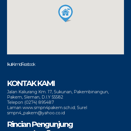
Ikuti Kami di Facebook
KONTAK KAMI
Jalan Kaliurang Km. 17, Sukunan, Pakembinangun,
Pakem, Sleman, D.I.Y 55582
Telepon (0274) 895487
Laman www.smpn4pakem.sch.id; Surel
smpn4_pakem@yahoo.co.id
Rincian Pengunjung